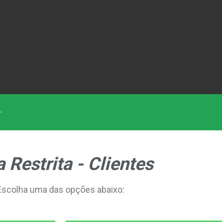
.
 Restrita - Clientes
Escolha uma das opções abaixo: