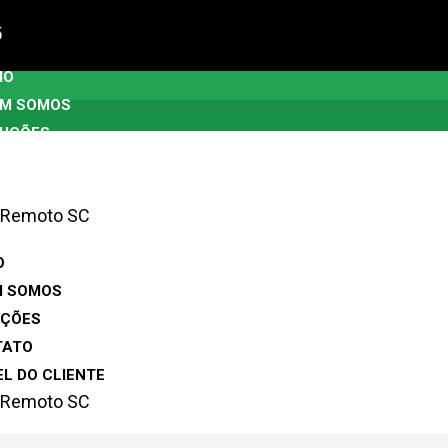
5
IO
M SOMOS
UÇÕES
NTATO
NEL DO CLIENTE
Remoto SC
O
M SOMOS
UÇÕES
TATO
EL DO CLIENTE
Remoto SC