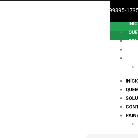
Ligue: (24) 2242-8239
WhatsApp: (24) 99395-173
INÍC
QUE
SOL
CO
PAI
INÍCI
QUE
SOL
CON
PAIN