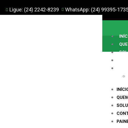
Ligue: (24) 2242-8239
WhatsApp: (24) 99395-173
INÍC
QUE
SOL
CO
PAI
INÍCI
QUE
SOL
CON
PAIN