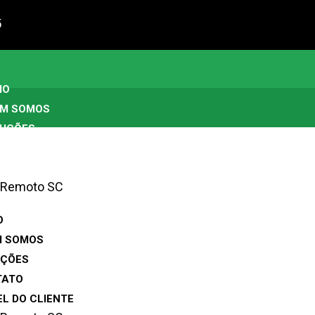
5
IO
M SOMOS
UÇÕES
NTATO
NEL DO CLIENTE
Remoto SC
O
M SOMOS
UÇÕES
TATO
EL DO CLIENTE