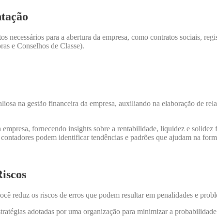
ntação
necessários para a abertura da empresa, como contratos sociais, registr
as e Conselhos de Classe).
osa na gestão financeira da empresa, auxiliando na elaboração de relatór
presa, fornecendo insights sobre a rentabilidade, liquidez e solidez f
contadores podem identificar tendências e padrões que ajudam na formu
iscos
 você reduz os riscos de erros que podem resultar em penalidades e pro
 estratégias adotadas por uma organização para minimizar a probabilida