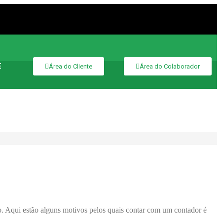
E
Área do Cliente
Área do Colaborador
ão. Aqui estão alguns motivos pelos quais contar com um contador é