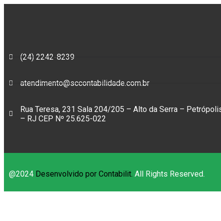
(24) 2242-8239
atendimento@sccontabilidade.com.br
Rua Teresa, 231 Sala 204/205 – Alto da Serra – Petrópoli
– RJ CEP Nº 25.625-022
@2024
Desenvolvido por Contabilit.
All Rights Reserved.