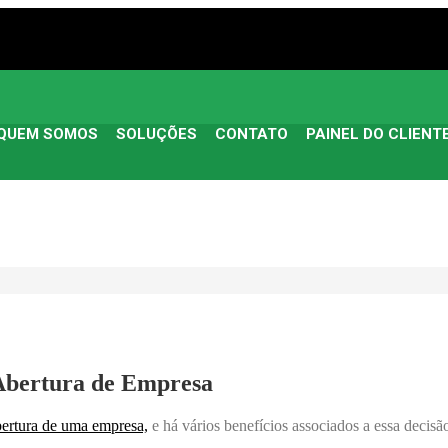
QUEM SOMOS
SOLUÇÕES
CONTATO
PAINEL DO CLIENT
 Abertura de Empresa
bertura de uma empresa,
e há vários benefícios associados a essa decis