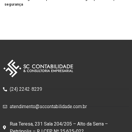
segurança
(24) 2242-8239
atendimento@sccontabilidade.com.br
Rua Teresa, 231 Sala 204/205 – Alto da Serra –
Petrópolis – RJ CEP Nº 25.625-022